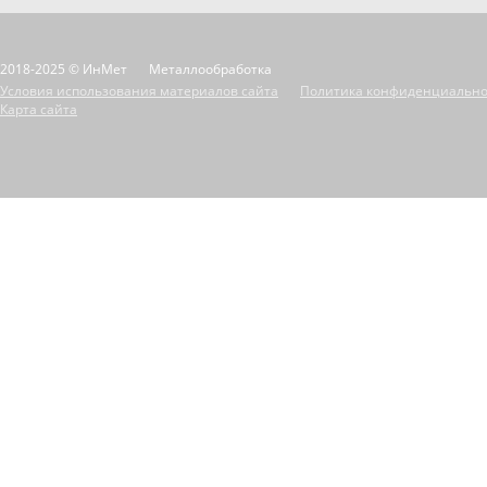
2018-2025 © ИнМет
Металлообработка
Условия использования материалов сайта
Политика конфиденциально
Карта сайта