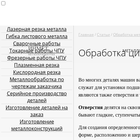
Лазерная резка металла
Главная
Услуги металлообработки
Лазерная резка мета
Главная
/
Статьи
/
Обработка ме
Гибка листового металла
Плазменная резка
Кислородн
Сварочные работы
ИНМЕТ
Обработка ци
Токарные работы ЧПУ
МЕТАЛЛ
МЕТАЛЛООБРАБОТКА
Фрезерные работы ЧПУ
Плазменная резка
Кислородная резка
Металлообработка по
Во многих деталях машин ва
чертежам заказчика
служат для установки подш
Серийное производство
являются также отверстия и т
деталей
Изготовление деталей на
Отверстия
делятся на скво
заказ
бывают гладкие, ступенчаты
Изготовление
Для создания определенного
металлоконструкций
форме, расположению и шеро