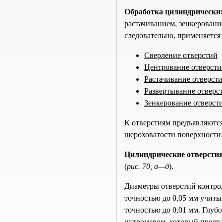
Обработка цилиндрически
растачиванием, зенкеровани
следовательно, применяется
Сверление отверстий
Центрование отверст
Растачивание отверст
Развертывание отверс
Зенкерование отверст
К отверстиям предъявляютс
шероховатости поверхности
Цилиндрические отверсти
(
рис. 70, а—д
).
Диаметры отверстий контро
точностью до 0,05 мм учит
точностью до 0,01 мм. Глу
нутромером, который предва