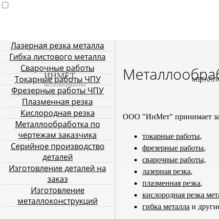
Лазерная резка металла
Главная
Услуги металлообработки
Лазерная резка мета
Гибка листового металла
Плазменная резка
Кислородн
Сварочные работы
Металлообраб
ИНМЕТ
Токарные работы ЧПУ
МЕТАЛЛ
МЕТАЛЛООБРАБОТКА
Фрезерные работы ЧПУ
Плазменная резка
Кислородная резка
ООО "ИнМет" принимает з
Металлообработка по
чертежам заказчика
токарные работы
,
Серийное производство
фрезерные работы
,
деталей
сварочные работы
,
Изготовление деталей на
лазерная резка
,
заказ
плазменная резка
,
Изготовление
кислородная резка мет
металлоконструкций
гибка металла
и други