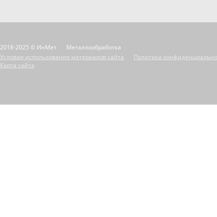
2018-2025 © ИнМет
Металлообработка
Условия использования материалов сайта
Политика конфиденциально
Карта сайта