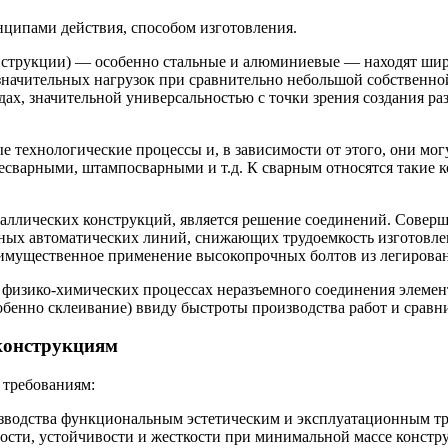
нципами действия, способом изготовления.
струкции) — особенно стальные и алюминиевые — находят широк
начительных нагрузок при сравнительно небольшой собственно
дах, значительной универсальностью с точки зрения создания 
 технологические процессы и, в зависимости от этого, они мо
варными, штампосварными и т.д. К сварным относятся такие к
ллических конструкций, является решение соединений. Соверш
нных автоматических линий, снижающих трудоемкость изготовл
имущественное применение высокопрочных болтов из легирован
физико-химических процессах неразъемного соединения элемен
обенно склеивание) ввиду быстроты производства работ и сравн
конструкциям
требованиям:
зводства функциональным эстетическим и эксплуатационным тр
сти, устойчивости и жесткости при минимальной массе констр