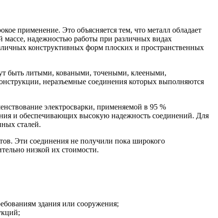
ое применение. Это объясняется тем, что металл обладает
й массе, надежностью работы при различных видах
различных конструктивных форм плоских и пространственных
гут быть литыми, коваными, точеными, клееными,
онструкции, неразъемные соединения которых выполняются
енствование электросварки, применяемой в 95 %
ения и обеспечивающих высокую надежность соединений. Для
ных сталей.
тов. Эти соединения не получили пока широкого
ительно низкой их стоимости.
ебованиям здания или сооружения;
укций;