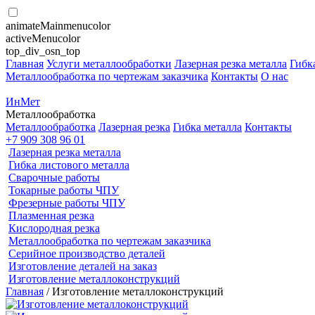
animateMainmenucolor
activeMenucolor
top_div_osn_top
Главная
Услуги металлообработки
Лазерная резка металла
Гибк
Металлообработка по чертежам заказчика
Контакты
О нас
ИнМет
Металлообработка
Металлообработка
Лазерная резка
Гибка металла
Контакты
+7 909 308 96 01
Лазерная резка металла
Гибка листового металла
Сварочные работы
Токарные работы ЧПУ
Фрезерные работы ЧПУ
Плазменная резка
Кислородная резка
Металлообработка по чертежам заказчика
Серийное производство деталей
Изготовление деталей на заказ
Изготовление металлоконструкций
Главная
/ Изготовление металлоконструкций