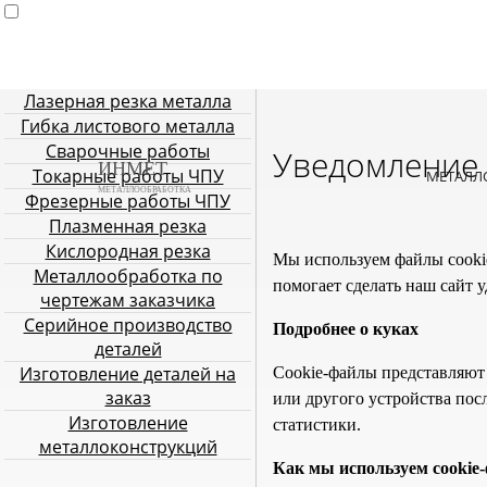
Лазерная резка металла
Главная
Услуги металлообработки
Лазерная резка мета
Гибка листового металла
Плазменная резка
Кислородн
Сварочные работы
Уведомление 
ИНМЕТ
Токарные работы ЧПУ
МЕТАЛЛ
МЕТАЛЛООБРАБОТКА
Фрезерные работы ЧПУ
Плазменная резка
Кислородная резка
Мы используем файлы cookie 
Металлообработка по
помогает сделать наш сайт у
чертежам заказчика
Серийное производство
Подробнее о куках
деталей
Изготовление деталей на
Cookie-файлы представляют
заказ
или другого устройства пос
Изготовление
статистики.
металлоконструкций
Как мы используем cookie