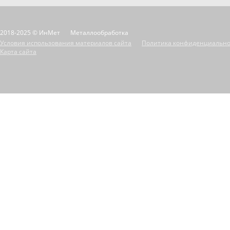
2018-2025 © ИнМет
Металлообработка
Условия использования материалов сайта
Политика конфиденциально
Карта сайта