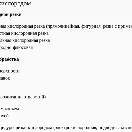
кислородом
ной резки
ная кислородная резка (прямолинейная, фигурная, резка с приме
тная кислородная резка
льная кислородная резка
родно-флюсовая
бработка
верхности
навок
прожигание отверстий)
м копьем
руей
едуры резки кислородом (электрокислородная, подводная кислоро