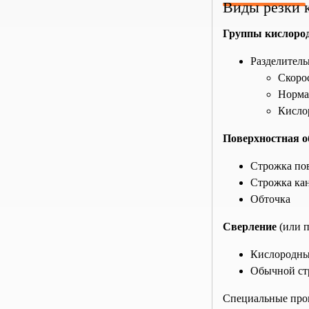
Виды резки 
Группы кислород
Разделитель
Скорос
Норма
Кисло
Поверхностная о
Строжка по
Строжка ка
Обточка
Сверление
(или 
Кислородны
Обычной ст
Специальные проц