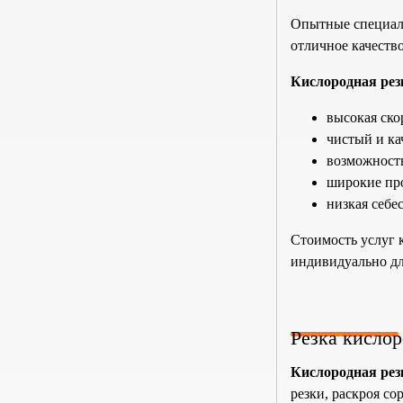
Опытные специали
отличное качеств
Кислородная рез
высокая ско
чистый и ка
возможность
широкие про
низкая себе
Стоимость услуг 
индивидуально дл
Резка кислор
Кислородная рез
резки, раскроя с