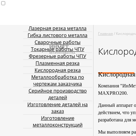
Лазерная резка металла
Главная
Услуги металлообработки
Лазерная резка ме
Главная
/ Кислородн
Гибка листового металла
резка
Кислор
Сварочные работы
ИНМЕТ
Кислоро
Токарные работы ЧПУ
МЕТАЛЛООБРАБОТКА
Фрезерные работы ЧПУ
Плазменная резка
Кислородная резка
Кислородная
Металлообработка по
чертежам заказчика
Компания "ИнМет
Серийное производство
MAXPRO200.
деталей
Изготовление деталей на
Данный аппарат о
заказ
действием, что у
Изготовление
разработана для 
металлоконструкций
Мы выполняем раб