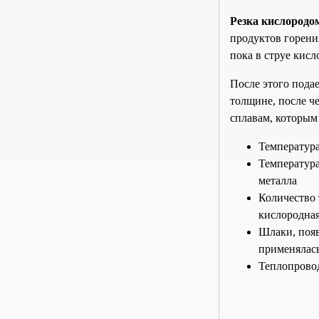
Резка кислородо
продуктов горения
пока в струе кисл
После этого пода
толщине, после че
сплавам, которым
Температура
Температура
металла
Количество 
кислородная
Шлаки, появ
применялась
Теплопровод