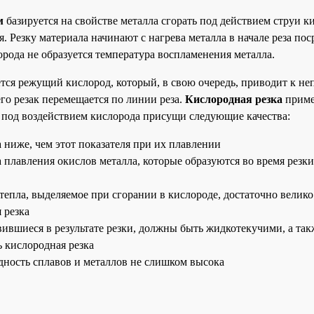
м
базируется на свойстве металла сгорать под действием струи к
. Резку материала начинают с нагрева металла в начале реза по
орода не образуется температура воспламенения металла.
ется режущий кислород, который, в свою очередь, приводит к н
го резак перемещается по линии реза.
Кислородная резка
приме
 под воздействием кислорода присущи следующие качества:
 ниже, чем этот показателя при их плавлении
 плавления окислов металла, которые образуются во время резк
тепла, выделяемое при сгорании в кислороде, достаточно велико
 резка
ившиеся в результате резки, должны быть жидкотекучими, а такж
 кислородная резка
ность сплавов и металлов не слишком высока