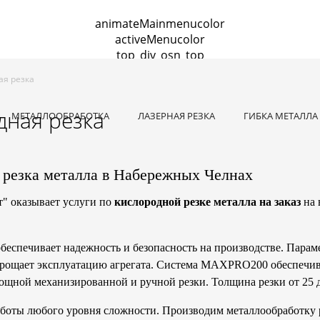
animateMainmenucolor
activeMenucolor
top_div_osn_top
талла
Гибка листового металла
Сварочные работы
Тока
ая резка
одная резка
Металлообработка по чертежам заказчика
К
дная резка
МЕТАЛЛООБРАБОТКА
ЛАЗЕРНАЯ РЕЗКА
ГИБКА МЕТАЛЛА
 резка металла в Набережных Челнах
" оказывает услуги по
кислородной резке металла на заказ
на 
беспечивает надежность и безопасность на производстве. Парам
прощает эксплуатацию агрегата. Система MAXPRO200 обеспечив
мощной механизированной и ручной резки. Толщина резки от 25 
оты любого уровня сложности. Производим металлообработку р