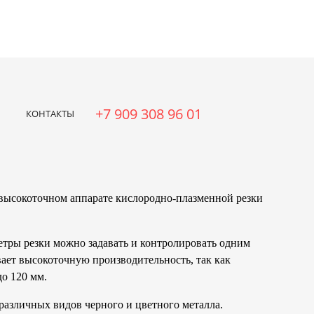
рные работы ЧПУ
Фрезерные работы ЧПУ
Плазменная
онтакты
О нас
+7 909 308 96 01
КОНТАКТЫ
высокоточном аппарате кислородно-плазменной резки
етры резки можно задавать и контролировать одним
ает высокоточную производительность, так как
до 120 мм.
азличных видов черного и цветного металла.