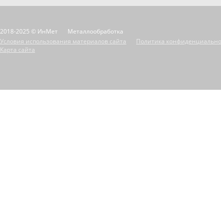
2018-2025 © ИнМет
Металлообработка
Условия использования материалов сайта
Политика конфиденциально
Карта сайта