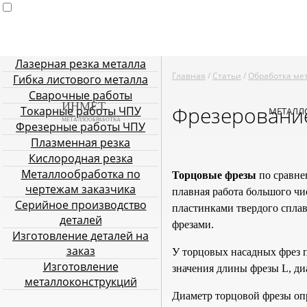
Лазерная резка металла
Главная
Услуги металлообработки
Лазерная резка мета
Главная
/
Статьи
/
Обработка ме
Гибка листового металла
Плазменная резка
Кислородн
Сварочные работы
ИНМЕТ
Фрезеровани
Токарные работы ЧПУ
МЕТАЛЛ
МЕТАЛЛООБРАБОТКА
Фрезерные работы ЧПУ
Плазменная резка
Кислородная резка
Металлообработка по
Торцовые фрезы
по сравне
чертежам заказчика
плавная работа большого чи
Серийное производство
пластинками твердого спла
деталей
фрезами.
Изготовление деталей на
заказ
У торцовых насадных фрез п
Изготовление
значения длины фрезы L, диа
металлоконструкций
Диаметр торцовой фрезы оп