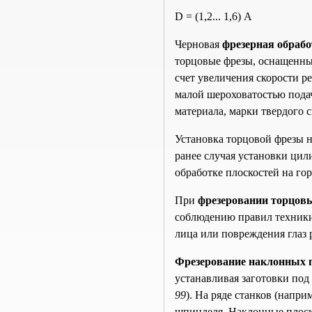
D = (1,2... 1,6) А
Черновая
фрезерная обрабо
торцовые фрезы, оснащенные
счет увеличения скорости р
малой шероховатостью подач
материала, марки твердого 
Установка торцовой фрезы н
ранее случая установки цил
обработке плоскостей на го
При
фрезеровании торцов
соблюдению правил техники
лица или повреждения глаз 
Фрезерование наклонных 
устанавливая заготовки под
99
). На ряде станков (напр
шпинделя. Наклонные плоск