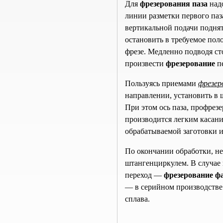
Для
фрезерования паза
надо
линии разметки первого паз
вертикальной подачи поднят
остановить в требуемое пол
фрезе. Медленно подводя сто
произвести
фрезерование
пе
Пользуясь приемами
фрезер
направлении, установить в 
При этом ось паза, профрез
производится легким касан
обрабатываемой заготовки и
По окончании обработки, не
штангенциркулем. В случае 
переход —
фрезерование ф
— в серийном производстве
сплава.