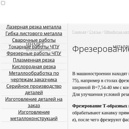
Лазерная резка металла
Главная
Услуги металлообработки
Лазерная резка мета
Главная
/
Статьи
/
Обработка ме
Гибка листового металла
Плазменная резка
Кислородн
Сварочные работы
ИНМЕТ
Фрезерование
Токарные работы ЧПУ
МЕТАЛЛ
МЕТАЛЛООБРАБОТКА
Фрезерные работы ЧПУ
Плазменная резка
Кислородная резка
Металлообработка по
В машиностроении находят
чертежам заказчика
75), например в столах фрез
Серийное производство
шириной В=7,54-40 мм с кон
деталей
Для улучшения условий реза
Изготовление деталей на
заказ
Фрезерование Т-образных 
Изготовление
обрабатывают канавку прям
металлоконструкций
в
), после чего фрезеруют фас