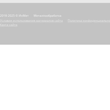
2018-2025 © ИнМет
Металлообработка
Условия использования материалов сайта
Политика конфиденциально
Карта сайта