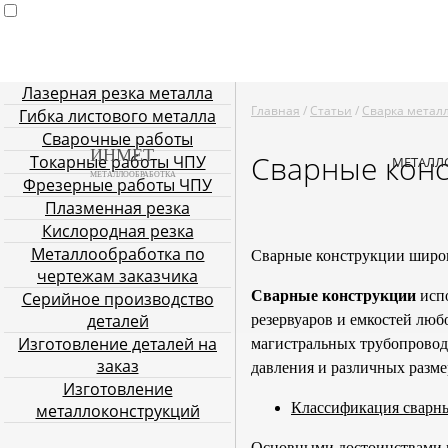
Лазерная резка металла
Главная
Услуги металлообработки
Лазерная резка мета
Главная
/
Статьи
/
Сварка метал
Гибка листового металла
Плазменная резка
Кислородн
Сварочные работы
ИНМЕТ
Сварные конс
Токарные работы ЧПУ
МЕТАЛЛ
МЕТАЛЛООБРАБОТКА
Фрезерные работы ЧПУ
Плазменная резка
Кислородная резка
Металлообработка по
Сварные конструкции широк
чертежам заказчика
Сварные конструкции
испо
Серийное производство
деталей
резервуаров и емкостей люб
Изготовление деталей на
магистральных трубопроводо
заказ
давления и различных разме
Изготовление
Классификация сварн
металлоконструкций
Основными достоинствами м