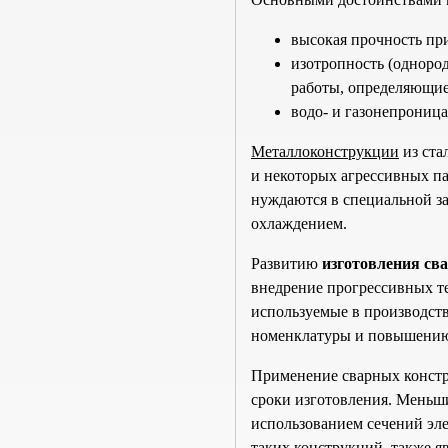
высокая прочность при
изотропность (однород
работы, определяющие
водо- и газонепроница
Металлоконструкции
из ста
и некоторых агрессивных па
нуждаются в специальной з
охлаждением.
Развитию
изготовления св
внедрение прогрессивных те
используемые в производст
номенклатуры и повышению
Применение сварных констр
сроки изготовления. Меньш
использованием сечений эл
таких конструкций, также 