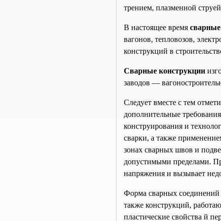
трением, плазменной струей
В настоящее время
сварные
вагонов, тепловозов, элект
конструкций в строительств
Сварные конструкции
изго
заводов — вагоностроительн
Следует вместе с тем отмети
дополнительные требования,
конструирования и техноло
сварки, а также применени
зонах сварных швов и подве
допустимыми пределами. Пр
напряжения и вызывает нед
Форма сварных соединений 
также конструкций, работа
пластические свойства й пе