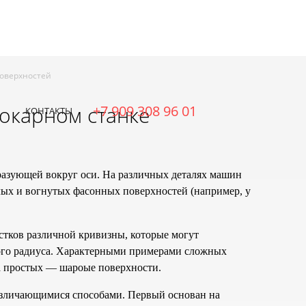
рные работы ЧПУ
Фрезерные работы ЧПУ
Плазменная
поверхностей
онтакты
О нас
окарном станке
+7 909 308 96 01
КОНТАКТЫ
разующей вокруг оси. На различных деталях машин
лых и вогнутых фасонных поверхностей (например, у
стков различной кривизны, которые могут
ого радиуса. Характерными примерами сложных
а простых — шароые поверхности.
зличающимися способами. Первый основан на