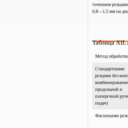
точением резцами
0,8—1,5 мм на ди
Таблица XII
Метод обработк
Стандартными
резцами без копи
комбиниро­вани
продольной и
поперечной руч­
подач)
Фасонными рез­