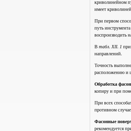
криволинейном пу
имеет криволиней
При первом спосо
путь инструмента
воспроизводить н
В
табл. XII. 1
при
направлений.
Точность выполне
расположению и 
Обработка фасон
копиру и при по
При всех способ
противном случае
Фасонные повер
рекомендуется пр