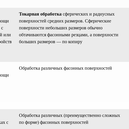
Токарная обработка
сфериче­ских и радиусных
мо­щи
поверхностей средних размеров. Сферические
 с
поверхности небольших размеров обычно
й или
обтачиваются фасон­ными резцами, а по­верхности
ройств
больших размеров — по копиру
Обработка различных фасонных поверхностей
мо­щи
Обработка различ­ных (преимущественно сложных
ках с
по форме) фасонных поверхно­стей