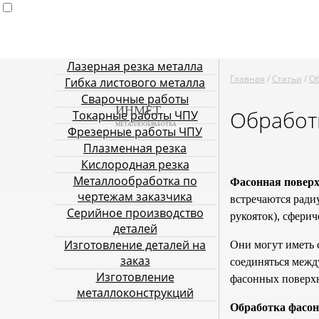
Лазерная резка металла
Главная
Услуги металлообработки
Лазерная резка ме
Главная
/
Статьи
/
Об
Гибка листового металла
резка
Кислор
Сварочные работы
ИНМЕТ
Обработ
Токарные работы ЧПУ
МЕТАЛЛООБРАБОТКА
Фрезерные работы ЧПУ
Плазменная резка
Кислородная резка
Металлообработка по
Фасонная поверх
чертежам заказчика
встречаются ради
Серийное производство
рукояток), сферич
деталей
Изготовление деталей на
Они могут иметь 
заказ
соединяться межд
Изготовление
фасонных поверхн
металлоконструкций
Обработка фасон