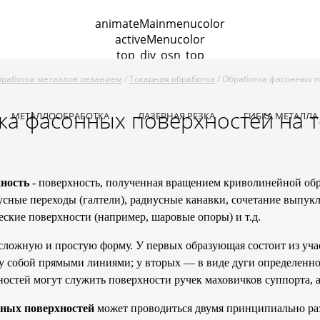
animateMainmenucolor
activeMenucolor
top_div_osn_top
талла
Гибка листового металла
Сварочные работы
Тока
работка металлов резанием
/
Токарная обработка
/ Обработка фасонных 
одная резка
Металлообработка по чертежам заказчика
К
ка фасонных поверхностей на т
МЕТАЛЛООБРАБОТКА
ЛАЗЕРНАЯ РЕЗКА
ГИБКА МЕТАЛЛА
ность
- поверхность, полученная вращением криволинейной об
усные переходы (галтели), радиусные канавки, сочетание выпук
еские поверхности (например, шаровые опоры) и т.д.
сложную и простую форму. У первых образующая состоит из уча
у собой прямыми линиями; у вторых — в виде дуги определенн
остей могут служить поверхности ручек маховичков суппорта, 
ных поверхностей
может проводиться двумя принципиально ра