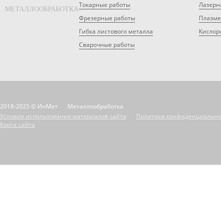
Токарные работы
Лазерн
МЕТАЛЛООБРАБОТКА
Фрезерные работы
Плазме
Гибка листового металла
Кислор
Сварочные работы
2018-2025 © ИнМет
Металлообработка
Условия использования материалов сайта
Политика конфиденциально
Карта сайта