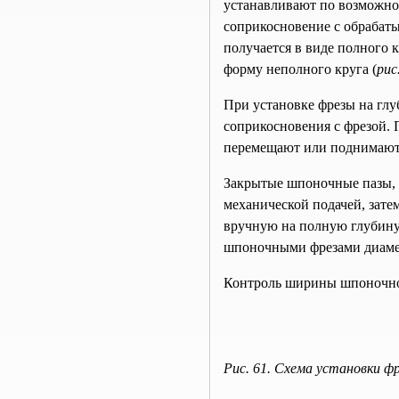
устанавливают по возможнос
соприкосновение с обрабаты
получается в виде полного к
форму неполного круга (
рис
При установке фрезы на глу
соприкосновения с фрезой. 
перемещают или поднимают 
Закрытые шпоночные пазы, 
механической подачей, зате
вручную на полную глубину
шпоночными фрезами диаме
Контроль ширины шпоночного
Рис. 61. Схема установки ф