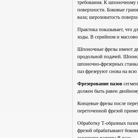
требования. К шпоночному п
поверхности. Боковые гран
вала; шероховатость поверх
Практика показывает, что д
ходы. В серийном и массов
Шпоночные фрезы имеют два
продольной подачей. Шпоно
шпоночно-фрезерных станках 
паз фрезеруют снова на всю 
Фрезерование пазов
сегмен
должен быть равен двойному
Концевые фрезы после пере
переточенной фрезой приме
Обработку Т-образных пазов
фрезой обрабатывают боковы
заданного размера В паза.