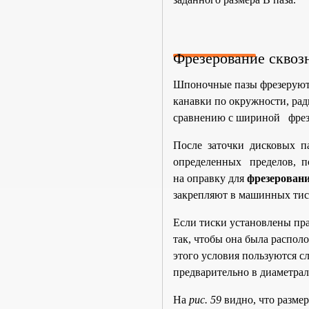
Фрезерование сквоз
Шпоночные пазы фрезеруют 
канавки по окружности, ра
сравнению с шириной фрезы 
После заточки дисковых па
определенных пределов, по
на оправку для
фрезеровани
закрепляют в машинных тис
Если тиски установлены пра
так, чтобы она была распол
этого условия пользуются 
предварительно в диаметрал
На
рис. 59
видно, что разме