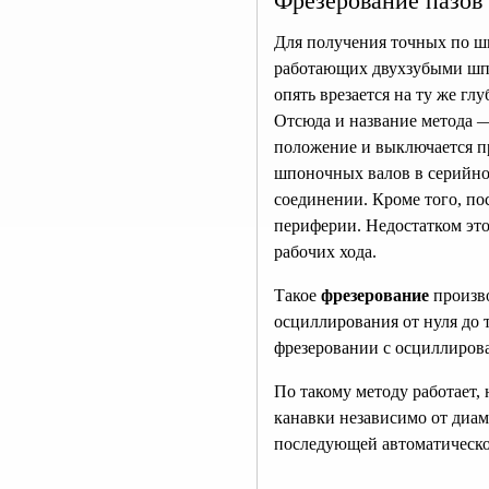
Фрезерование пазов
Для получения точных по ш
работающих двухзубыми шпон
опять врезается на ту же гл
Отсюда и название метода —
положение и выключается пр
шпоночных валов в серийно
соединении. Кроме того, по
периферии. Недостатком это
рабочих хода.
Такое
фрезерование
произв
осциллирования от нуля до
фрезеровании с осциллиров
По такому методу работает
канавки независимо от диа
последующей автоматическо