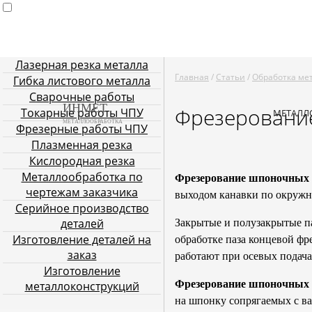
Лазерная резка металла
Главная
Услуги металлообработки
Лазерная резка мета
Главная
/
Статьи
/
Обработка ме
Гибка листового металла
Плазменная резка
Кислородн
Сварочные работы
ИНМЕТ
Фрезеровани
Токарные работы ЧПУ
МЕТАЛЛ
МЕТАЛЛООБРАБОТКА
Фрезерные работы ЧПУ
Плазменная резка
Кислородная резка
Металлообработка по
Фрезерование шпоночных 
чертежам заказчика
выходом канавки по окружно
Серийное производство
деталей
Закрытые и полузакрытые 
Изготовление деталей на
обработке паза концевой фр
заказ
работают при осевых подача
Изготовление
Фрезерование шпоночных 
металлоконструкций
на шпонку сопрягаемых с в