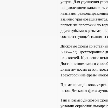
уступа. Для улучшения усл
направлениями канавок, т. 
называют разнонаправленны
взаимно уравновешиваются.
первой же переточки по то
друга зубьями в разъеме, п
соответствующей толщины и
Дисковые фрезы со вставны
5808—77). Трехсторонние д
плоскостей. Крепление вста
Достоинством такого способ
диаметру достигается пере
Трехсторонние фрезы имеют
Применение дисковых трехс
пазов. Дисковая фреза лучш
Тип и размер дисковой фрез
условий обработки выбирают