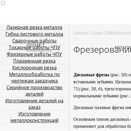
Лазерная резка металла
Главная
Услуги металлообработки
Лазерная резка мета
Главная
/
Статьи
/
Обработка ме
Гибка листового металла
Плазменная резка
Кислородн
Сварочные работы
ИНМЕТ
Фрезеровани
Токарные работы ЧПУ
МЕТАЛЛ
МЕТАЛЛООБРАБОТКА
Фрезерные работы ЧПУ
Плазменная резка
Кислородная резка
Металлообработка по
Дисковые фрезы
(
рис. 50
) 
чертежам заказчика
вставными зубьями. Цельны
Серийное производство
71) (
рис. 50, б
), трехсторон
деталей
нормальными зубьями (
рис. 
Изготовление деталей на
заказ
Дисковые пазовые фрезы им
Изготовление
Основным типом дисковых ф
металлоконструкций
применяют для обработки бо