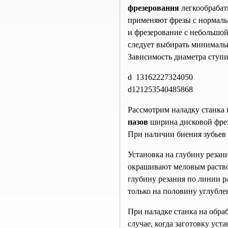
фрезерования
легкообрабат
применяют фрезы с нормал
и фрезерование с небольшо
следует выбирать минимальн
Зависимость диаметра ступи
d
13
16
22
27
32
40
50
d1
21
25
35
40
48
58
68
Рассмотрим наладку станка
пазов
ширина дисковой фрезы
При наличии биения зубьев 
Установка на глубину резан
окрашивают меловым раствор
глубину резания по линии р
только на половину углубле
При наладке станка на обра
случае, когда заготовку ус