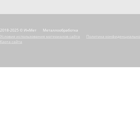
2018-2025 © ИнМет
Металлообработка
Условия использования материалов сайта
Политика конфиденциально
Карта сайта