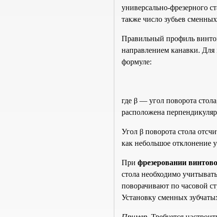
универсально-фрезерного ст
также число зубьев сменных
Правильный профиль винтов
направлением канавки. Для 
формуле:
где β — угол поворота стола
расположена перпендикуляр
Угол β поворота стола отсчи
как небольшое отклонение 
При
фрезеровании винтов
стола необходимо учитывать
поворачивают по часовой ст
Установку сменных зубчаты
Пример
. Требуется настрои