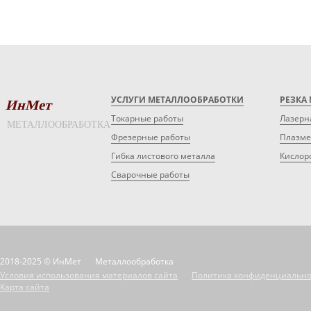
УСЛУГИ МЕТАЛЛООБРАБОТКИ
РЕЗКА
ИнМет
Токарные работы
Лазерн
МЕТАЛЛООБРАБОТКА
Фрезерные работы
Плазме
Гибка листового металла
Кислор
Сварочные работы
2018-2025 © ИнМет
Металлообработка
Условия использования материалов сайта
Политика конфиденциально
Карта сайта