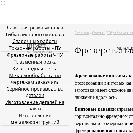
Лазерная резка металла
Главная
Услуги металлообработки
Лазерная резка мета
Главная
/
Статьи
/
Обработка ме
Гибка листового металла
Плазменная резка
Кислородн
Сварочные работы
ИНМЕТ
Фрезерование
Токарные работы ЧПУ
МЕТАЛЛ
МЕТАЛЛООБРАБОТКА
Фрезерные работы ЧПУ
Плазменная резка
Кислородная резка
Металлообработка по
Фрезерование винтовых к
чертежам заказчика
фрезеровании винтовых кана
Серийное производство
заготовка имеет сложное дв
деталей
движение вдоль оси.
Изготовление деталей на
заказ
Винтовые канавки
(правые
Изготовление
горизонтально-фрезерном с
металлоконструкций
вертикально-фрезерных и бе
фрезеровании винтовых к