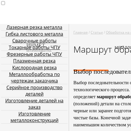
Лазерная резка металла
Главная
Услуги металлообработки
Лазерная резка мета
Главная
/
Статьи
/
Обработка на 
Гибка листового металла
Плазменная резка
Кислородн
Сварочные работы
ИНМЕТ
Маршрут обра
Токарные работы ЧПУ
МЕТАЛЛ
МЕТАЛЛООБРАБОТКА
Фрезерные работы ЧПУ
Плазменная резка
Кислородная резка
Выбор последовател
Металлообработка по
чертежам заказчика
Выбор последовательности о
Серийное производство
технологического процесса.
деталей
определяет
маршрут обрабо
Изготовление деталей на
(положений) детали на стол
заказ
черные или заранее подгото
Изготовление
чистые базы. Конечной зада
металлоконструкций
наименьшим количеством ус