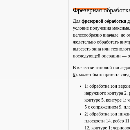
Фрезерная обработк
Для
фрезерной обработки д
условие получения максимал
целесообразно вначале, до о
желательно обработать внут
вырезать окна или технолог
последующей операции — об
В качестве типовой последо
б
), может быть принята сле
1) обработка зон верх
наружного контура 2,
контуре 5, контуре 1
5 с сопряжением 9, пло
2) обработка зон ниж
плоскости 14, ребер 
12, контуре 1; черно