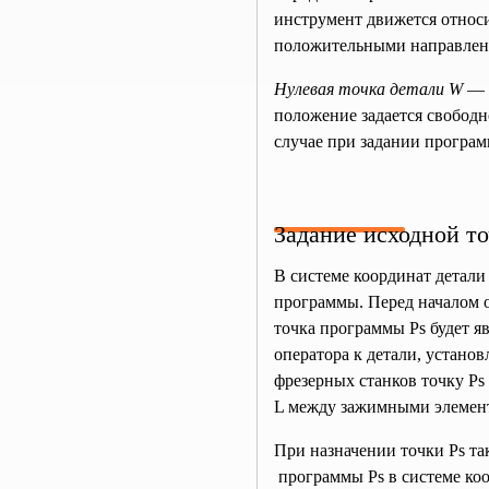
инструмент движется относи
положительными направлени
Нулевая точка детали W
— т
положение задается свободн
случае при задании програм
Задание исходной т
В системе координат детали
программы. Перед началом о
точка программы Рs будет я
оператора к детали, устано
фрезерных станков точку Рs
L между зажимными элемент
При назначении точки Рs та
программы Рs в системе коо