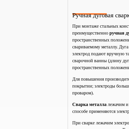
Ручная дуговая свар
При монтаже стальных конс
преимущественно
ручная д
пространственных положения
свариваемому металлу. Дуга
электрод подают вручную т
сварочной ванны (длину ду
пространственных положен
Для повышения производите
покрытии; электроды большо
проваром).
Сварка металла
лежачим и 
способе применяются элект
При сварке лежачим электро