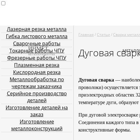
Лазерная резка металла
Главная
Услуги металлообработки
Лазерная резка мета
Главная
/
Статьи
/
Сварка метал
Гибка листового металла
Плазменная резка
Кислородн
Сварочные работы
ИНМЕТ
Дуговая свар
Токарные работы ЧПУ
МЕТАЛЛ
МЕТАЛЛООБРАБОТКА
Фрезерные работы ЧПУ
Плазменная резка
Кислородная резка
Металлообработка по
Дуговая сварка
— наиболее
чертежам заказчика
проволоки) осуществляется 
Серийное производство
приэлектродных областях 3
деталей
температуре дуги, образуют
Изготовление деталей на
заказ
При дуговой электросварке 
Изготовление
Соединения каждого типа в
металлоконструкций
конструктивные формы.