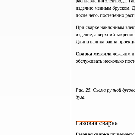
расплавления электрода. Та
изделию медным бруском. Д
после чего, постепенно рас
При сварке наклонным элек
изделие, а верхний закрепл
Длина валика равна проекци
Сварка металла
лежачим и 
обслуживать несколько пост
Рис. 25. Схема ручной дугов
дуга.
Газовая сварка
Газовая сварка
применяется