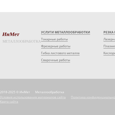
УСЛУГИ МЕТАЛЛООБРАБОТКИ
РЕЗКА
ИнМет
Токарные работы
Лазерн
МЕТАЛЛООБРАБОТКА
Фрезерные работы
Плазме
Гибка листового металла
Кислор
Сварочные работы
2018-2025 © ИнМет
Металлообработка
Условия использования материалов сайта
Политика конфиденциально
Карта сайта