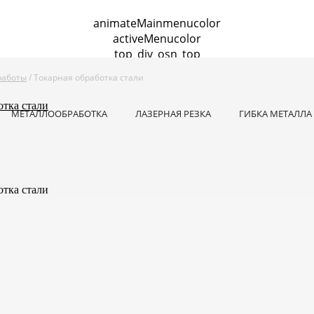
animateMainmenucolor
activeMenucolor
top_div_osn_top
талла
Гибка листового металла
Сварочные работы
Тока
работы
/ Токарная обработка стали
одная резка
Металлообработка по чертежам заказчика
К
МЕТАЛЛООБРАБОТКА
ЛАЗЕРНАЯ РЕЗКА
ГИБКА МЕТАЛЛА