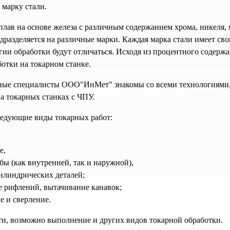
марку стали.
плав на основе железа с различным содержанием хрома, никеля, 
разделяется на различные марки. Каждая марка стали имеет свои
гии обработки будут отличаться. Исходя из процентного содержа
ботки на токарном станке.
ые специалисты ООО"ИнМет" знакомы со всеми технологиями, 
на токарных станках с ЧПУ.
едующие виды токарных работ:
е,
ьбы (как внутренней, так и наружной),
илиндрических деталей;
 рифлений, вытачивание канавок;
е и сверление.
и, возможно выполнение и других видов токарной обработки.