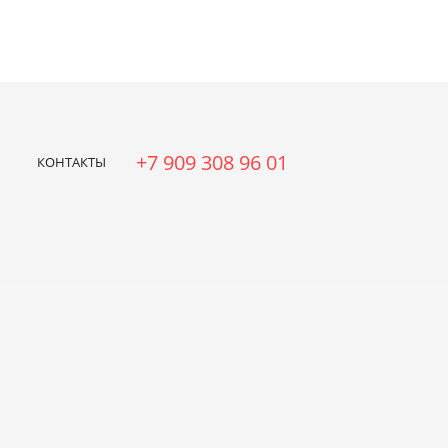
рные работы ЧПУ
Фрезерные работы ЧПУ
Плазменная
онтакты
О нас
+7 909 308 96 01
КОНТАКТЫ