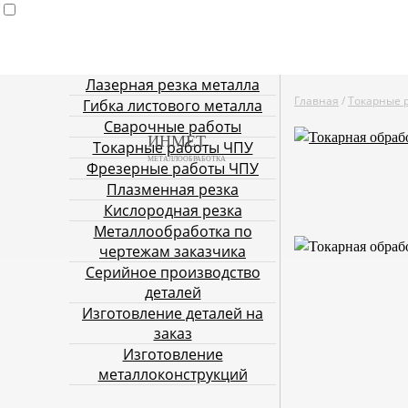
Лазерная резка металла
Главная
Услуги металлообработки
Лазерная резка ме
Главная
/
Токарные 
Гибка листового металла
резка
Кислор
Сварочные работы
ИНМЕТ
Токарные работы ЧПУ
МЕТАЛЛООБРАБОТКА
Фрезерные работы ЧПУ
Плазменная резка
Кислородная резка
Металлообработка по
чертежам заказчика
Серийное производство
деталей
Изготовление деталей на
заказ
Изготовление
металлоконструкций