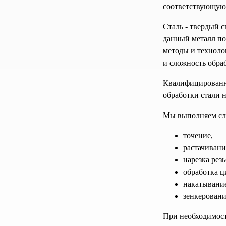
соответствующую 
Сталь - твердый с
данный металл под
методы и техноло
и сложность обра
Квалифицированн
обработки стали 
Мы выполняем сл
точение,
растачивани
нарезка рез
обработка ц
накатывание
зенкеровани
При необходимост