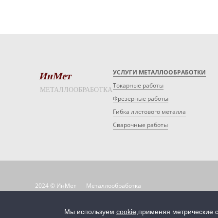
УСЛУГИ МЕТАЛЛООБРАБОТКИ
ИнМет
Токарные работы
МЕТАЛЛООБРАБОТКА
Фрезерные работы
Гибка листового металла
Сварочные работы
2024 © ИнМет
Металлообработка
Условия использования материалов сайта
Политика конф
Карта сайта
Мы используем
cookie
,
применяя метрические с