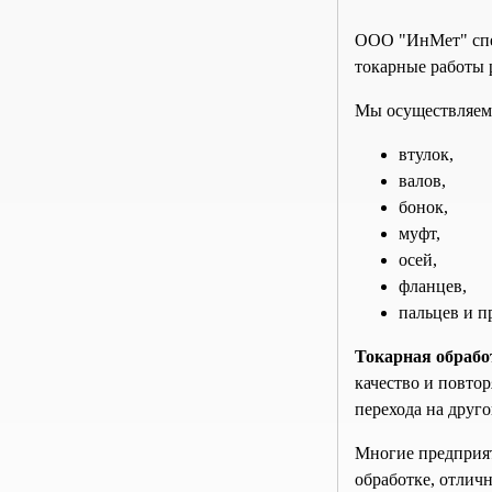
ООО "ИнМет" спец
токарные работы 
Мы осуществляем 
втулок,
валов,
бонок,
муфт,
осей,
фланцев,
пальцев и п
Токарная обрабо
качество и повто
перехода на друг
Многие предприят
обработке, отлич