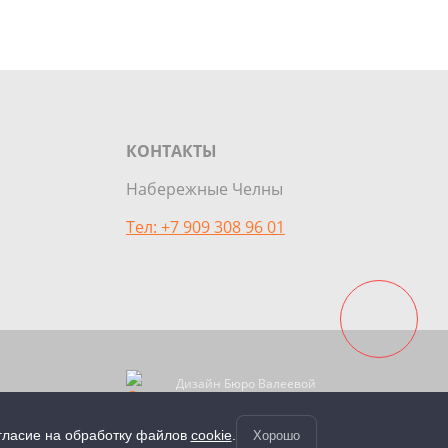
КОНТАКТЫ
Набережные Челны
Тел: +7 909 308 96 01
Дизайн Бюро Валеевой
Создание сайта
owledgements
SEO. Продвижение сайта
огласие на обработку файлов
cookie
.
Хорошо