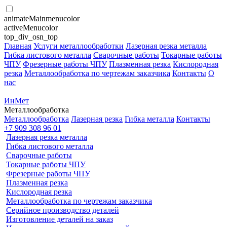
animateMainmenucolor
activeMenucolor
top_div_osn_top
Главная
Услуги металлообработки
Лазерная резка металла
Гибка листового металла
Сварочные работы
Токарные работы
ЧПУ
Фрезерные работы ЧПУ
Плазменная резка
Кислородная
резка
Металлообработка по чертежам заказчика
Контакты
О
нас
ИнМет
Металлообработка
Металлообработка
Лазерная резка
Гибка металла
Контакты
+7 909 308 96 01
Лазерная резка металла
Гибка листового металла
Сварочные работы
Токарные работы ЧПУ
Фрезерные работы ЧПУ
Плазменная резка
Кислородная резка
Металлообработка по чертежам заказчика
Серийное производство деталей
Изготовление деталей на заказ