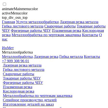
animateMainmenucolor
activeMenucolor
top_div_osn_top
Главная
Услуги металлообработки
Лазерная резка металла
Гибка листового металла
Сварочные работы
Токарные работы
ЧПУ
Фрезерные работы ЧПУ
Плазменная резка
Кислородная
резка
Металлообработка по чертежам заказчика
Контакты
О
нас
ИнМет
Металлообработка
Металлообработка
Лазерная резка
Гибка металла
Контакты
+7 909 308 96 01
Лазерная резка металла
Гибка листового металла
Сварочные работы
Токарные работы ЧПУ
Фрезерные работы ЧПУ
Плазменная резка
Кислородная резка
Металлообработка по чертежам заказчика
Серийное производство деталей
Изготовление деталей на заказ