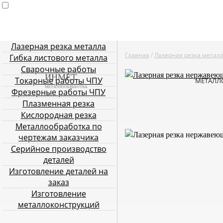
Лазерная резка металла
Главная
Услуги металлообработки
Лазерная резка мета
Главная
/
Лазерная резка метал
Гибка листового металла
Плазменная резка
Кислородн
Сварочные работы
ИНМЕТ
Токарные работы ЧПУ
МЕТАЛЛ
МЕТАЛЛООБРАБОТКА
Фрезерные работы ЧПУ
Плазменная резка
Кислородная резка
Металлообработка по
чертежам заказчика
Серийное производство
деталей
Изготовление деталей на
заказ
Изготовление
металлоконструкций