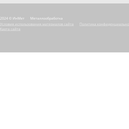
2024 © ИнМет
Металлообработка
Условия использования материалов сайта
Политика конфиденциально
Карта сайта