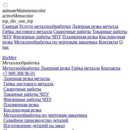
animateMainmenucolor
activeMenucolor
top_div_osn_top
Главная
Услуги металлообработки
Лазерная резка металла
Гибка листового металла
Сварочные работы
Токарные работы
ЧПУ
Фрезерные работы ЧПУ
Плазменная резка
Кислородная
резка
Металлообработка по чертежам заказчика
Контакты
О
нас
ИнМет
Металлообработка
Металлообработка
Лазерная резка
Гибка металла
Контакты
+7 909 308 96 01
Лазерная резка металла
Гибка листового металла
Сварочные работы
Токарные работы ЧПУ
Фрезерные работы ЧПУ
Плазменная резка
Кислородная резка
Металлообработка по чертежам заказчика
Серийное производство деталей
Изготовление деталей на заказ