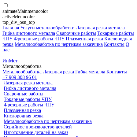
animateMainmenucolor
activeMenucolor
top_div_osn_top
Главная
Услуги металлообработки
Лазерная резка металла
Гибка листового металла
Сварочные работы
Токарные работы
ЧПУ
Фрезерные работы ЧПУ
Плазменная резка
Кислородная
резка
Металлообработка по чертежам заказчика
Контакты
О
нас
ИнМет
Металлообработка
Металлообработка
Лазерная резка
Гибка металла
Контакты
+7 909 308 96 01
Лазерная резка металла
Гибка листового металла
Сварочные работы
Токарные работы ЧПУ
Фрезерные работы ЧПУ
Плазменная резка
Кислородная резка
Металлообработка по чертежам заказчика
Серийное производство деталей
Изготовление деталей на заказ