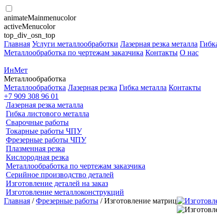
animateMainmenucolor
activeMenucolor
top_div_osn_top
Главная
Услуги металлообработки
Лазерная резка металла
Гибк
Металлообработка по чертежам заказчика
Контакты
О нас
ИнМет
Металлообработка
Металлообработка
Лазерная резка
Гибка металла
Контакты
+7 909 308 96 01
Лазерная резка металла
Гибка листового металла
Сварочные работы
Токарные работы ЧПУ
Фрезерные работы ЧПУ
Плазменная резка
Кислородная резка
Металлообработка по чертежам заказчика
Серийное производство деталей
Изготовление деталей на заказ
Изготовление металлоконструкций
Главная
/
Фрезерные работы
/ Изготовление матриц