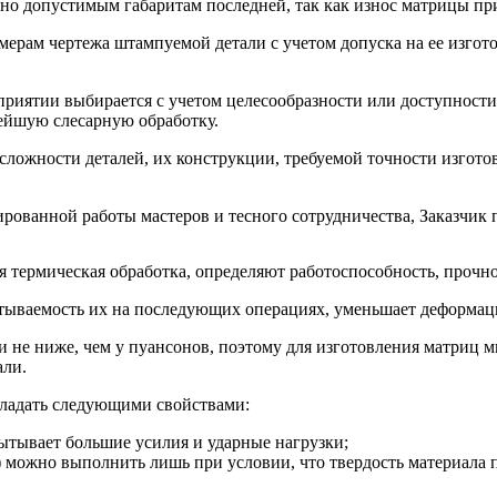
но допустимым габаритам последней, так как износ матрицы пр
мерам чертежа штампуемой детали с учетом допуска на ее изгот
риятии выбирается с учетом целесообразности или доступности
ейшую слесарную обработку.
 сложности деталей, их конструкции, требуемой точности изгот
рованной работы мастеров и тесного сотрудничества, Заказчик 
 термическая обработка, определяют работоспособность, прочно
тываемость их на последующих операциях, уменьшает деформаци
 не ниже, чем у пуансонов, поэтому для изготовления матриц 
али.
бладать следующими свойствами:
пытывает большие усилия и ударные нагрузки;
у) можно выполнить лишь при условии, что твердость материала