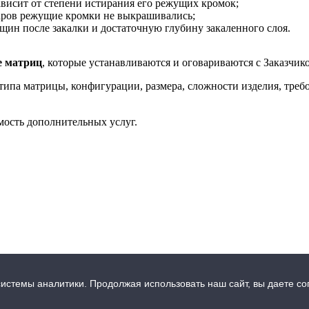
ависит от степени истирания его режущих кромок;
даров режущие кромки не выкрашивались;
ещин после закалки и достаточную глубину закаленного слоя.
е матриц
, которые устанавливаются и оговариваются с Заказчи
 типа матрицы, конфигурации, размера, сложности изделия, треб
мость дополнительных услуг.
иальности
Уведомление об использовании файлов cookie
Acknow
истемы аналитики. Продолжая использовать наш сайт, вы даете с
та