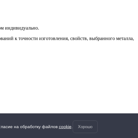
ком индивидуально.
ований к точности изготовления, свойств, выбранного металла,
ledgements
Карта сайта
огласие на обработку файлов
cookie
.
Хорошо