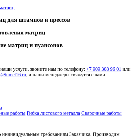
 матриц
иц для штампов и прессов
товления матриц
ние матриц и пуансонов
 наши услуги, звоните нам по телефону:
+7 909 308 96 01
или
e@inmet16.ru
, и наши менеджеры свяжутся с вами.
и
рные работы
Гибка листового металла
Сварочные работы
 по индивидуальным требованиям Заказчика. Производим