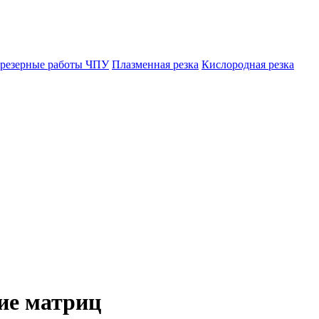
резерные работы ЧПУ
Плазменная резка
Кислородная резка
ие матриц