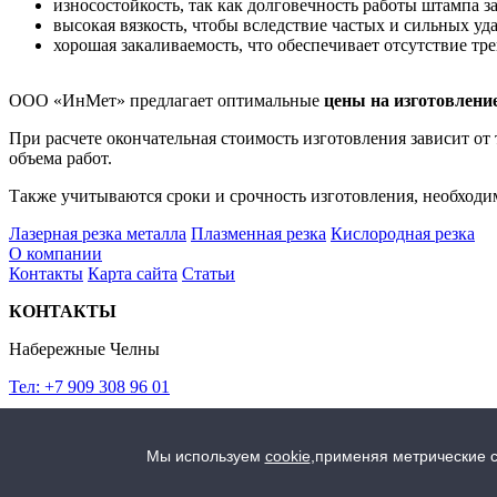
износостойкость, так как долговечность работы штампа з
высокая вязкость, чтобы вследствие частых и сильных у
хорошая закаливаемость, что обеспечивает отсутствие тр
ООО «ИнМет» предлагает оптимальные
цены на изготовлени
При расчете окончательная стоимость изготовления зависит от
объема работ.
Также учитываются сроки и срочность изготовления, необходи
Лазерная резка металла
Плазменная резка
Кислородная резка
О компании
Контакты
Карта сайта
Статьи
КОНТАКТЫ
Набережные Челны
Тел: +7 909 308 96 01
2024 © ИнМет
Металлообработка
Условия использования материалов сайта
Политика конфиденц
Мы используем
cookie
,
применяя метрические с
Дизайн Бюро Валеевой
Создание сайта
SEO. Продвижение сай