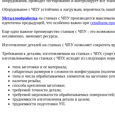
оборудования, проводит тестирование и контролирует все эта
Оборудование с ЧПУ устойчиво к нагрузкам, вероятность оши
Металлообработка
на станках с ЧПУ производится максимальн
идентична предыдущей, что особенно важно при
серийном про
Еще одно важное преимущество станков с ЧПУ - это возможност
несомненно, экономит ресурсы.
Изготовление деталей на станках с ЧПУ позволяет сократить в
Требования к деталям, изготовляемым на станках с ЧПУ, сущес
изготавливаемых на станках с ЧПУ, исходят из следующих нор
типа заготовки и ее материала;
габаритных размеров и сложности конфигурации (налич
типа и числа обрабатываемых элементов на заготовке (от
наличия резьбы;
способа крепления заготовки;
требуемой точности детали;
требуемой шероховатости обрабатываемых поверхностей;
трудоемкости изготовления детали в целом;
трудоемкости подготовки УП.