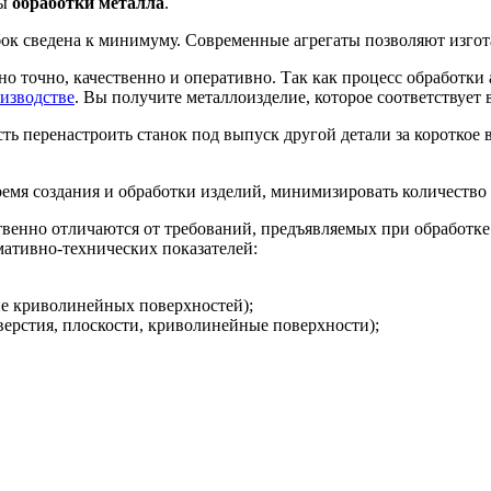
пы
обработки металла
.
бок сведена к минимуму. Современные агрегаты позволяют изго
о точно, качественно и оперативно. Так как процесс обработки 
изводстве
. Вы получите металлоизделие, которое соответствует
ь перенастроить станок под выпуск другой детали за короткое в
ремя создания и обработки изделий, минимизировать количество 
твенно отличаются от требований, предъявляемых при обработке
мативно-технических показателей:
ие криволинейных поверхностей);
верстия, плоскости, криволинейные поверхности);