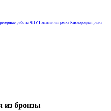
резерные работы ЧПУ
Плазменная резка
Кислородная резка
я из бронзы