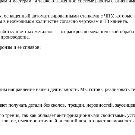
м и мастерам, а также отлаженной системе работы с клиентам
, оснащенный автоматизированными станками с ЧПУ, которые п
ы в необходимом количестве согласно чертежам и ТЗ клиента.
ботку цветных металлов — от раскроя до механической обработ
 производства.
ронзы и ее сплавов:
щим направление нашей деятельности. Мы готовы реализовать т
яет получать детали без сколов, трещин, неровностей, заусенце
го трения, так как обладает антифрикционными свойствами, уст
, ковкие, имеют эстетичный внешний вид, что дает возможность