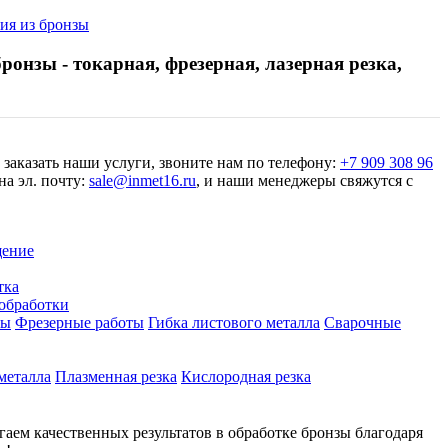
лия из бронзы
ронзы - токарная, фрезерная, лазерная резка,
 заказать наши услуги, звоните нам по телефону:
+7 909 308 96
а эл. почту:
sale@inmet16.ru
, и наши менеджеры свяжутся с
щение
тка
обработки
ты
Фрезерные работы
Гибка листового металла
Сварочные
 металла
Плазменная резка
Кислородная резка
гаем качественных результатов в обработке бронзы благодаря