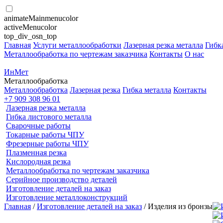
animateMainmenucolor
activeMenucolor
top_div_osn_top
Главная
Услуги металлообработки
Лазерная резка металла
Гибк
Металлообработка по чертежам заказчика
Контакты
О нас
ИнМет
Металлообработка
Металлообработка
Лазерная резка
Гибка металла
Контакты
+7 909 308 96 01
Лазерная резка металла
Гибка листового металла
Сварочные работы
Токарные работы ЧПУ
Фрезерные работы ЧПУ
Плазменная резка
Кислородная резка
Металлообработка по чертежам заказчика
Серийное производство деталей
Изготовление деталей на заказ
Изготовление металлоконструкций
Главная
/
Изготовление деталей на заказ
/ Изделия из бронзы