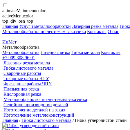
animateMainmenucolor
activeMenucolor
top_div_osn_top
Главная
Услуги металлообработки
Лазерная резка металла
Гибк
Металлообработка по чертежам заказчика
Контакты
О нас
ИнМет
Металлообработка
Металлообработка
Лазерная резка
Гибка металла
Контакты
+7 909 308 96 01
Лазерная резка металла
Гибка листового металла
Сварочные работы
Токарные работы ЧПУ
Фрезерные работы ЧПУ
Плазменная резка
Кислородная резка
Металлообработка по чертежам заказчика
Серийное производство деталей
Изготовление деталей на заказ
Изготовление металлоконструкций
Главная
/
Гибка листового металла
/ Гибка углеродистой стали