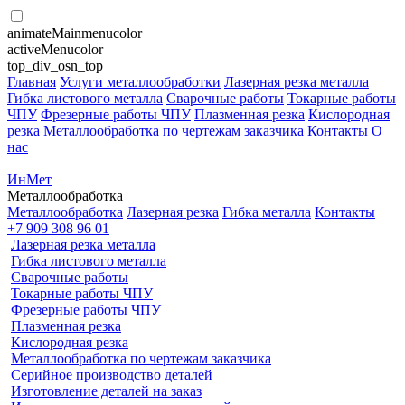
animateMainmenucolor
activeMenucolor
top_div_osn_top
Главная
Услуги металлообработки
Лазерная резка металла
Гибка листового металла
Сварочные работы
Токарные работы
ЧПУ
Фрезерные работы ЧПУ
Плазменная резка
Кислородная
резка
Металлообработка по чертежам заказчика
Контакты
О
нас
ИнМет
Металлообработка
Металлообработка
Лазерная резка
Гибка металла
Контакты
+7 909 308 96 01
Лазерная резка металла
Гибка листового металла
Сварочные работы
Токарные работы ЧПУ
Фрезерные работы ЧПУ
Плазменная резка
Кислородная резка
Металлообработка по чертежам заказчика
Серийное производство деталей
Изготовление деталей на заказ