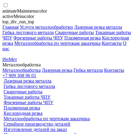
animateMainmenucolor
activeMenucolor
top_div_osn_top
Главная
Услуги металлообработки
Лазерная резка металла
Гибка листового металла
Сварочные работы
Токарные работы
ЧПУ
Фрезерные работы ЧПУ
Плазменная резка
Кислородная
резка
Металлообработка по чертежам заказчика
Контакты
О
нас
ИнМет
Металлообработка
Металлообработка
Лазерная резка
Гибка металла
Контакты
+7 909 308 96 01
Лазерная резка металла
Гибка листового металла
Сварочные работы
Токарные работы ЧПУ
Фрезерные работы ЧПУ
Плазменная резка
Кислородная резка
Металлообработка по чертежам заказчика
Серийное производство деталей
Изготовление деталей на заказ