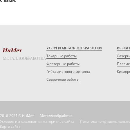
с вами.
УСЛУГИ МЕТАЛЛООБРАБОТКИ
РЕЗКА
ИнМет
Токарные работы
Лазерн
МЕТАЛЛООБРАБОТКА
Фрезерные работы
Плазме
Гибка листового металла
Кислор
Сварочные работы
2018-2025 © ИнМет
Металлообработка
Условия использования материалов сайта
Политика конфиденциально
Карта сайта