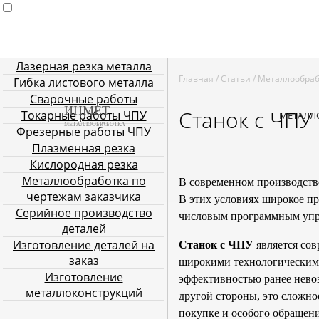
Лазерная резка металла
Главная
Услуги металлообработки
Лазерная резка мета
Главная
/
Статьи
/
Металлообра
Гибка листового металла
Плазменная резка
Кислородн
Сварочные работы
ИНМЕТ
Станок с ЧПУ
Токарные работы ЧПУ
МЕТАЛЛ
МЕТАЛЛООБРАБОТКА
Фрезерные работы ЧПУ
Плазменная резка
Кислородная резка
Металлообработка по
В современном производств
чертежам заказчика
В этих условиях широкое п
Серийное производство
числовым программным упр
деталей
Изготовление деталей на
Станок с ЧПУ
является со
заказ
широкими технологическими
Изготовление
эффективностью ранее нево
металлоконструкций
другой стороны, это сложно
покупке и особого обращени